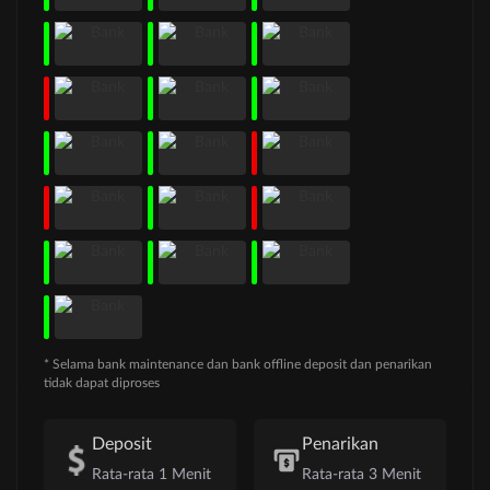
* Selama bank maintenance dan bank offline deposit dan penarikan
tidak dapat diproses
Deposit
Penarikan
Rata-rata 1 Menit
Rata-rata 3 Menit