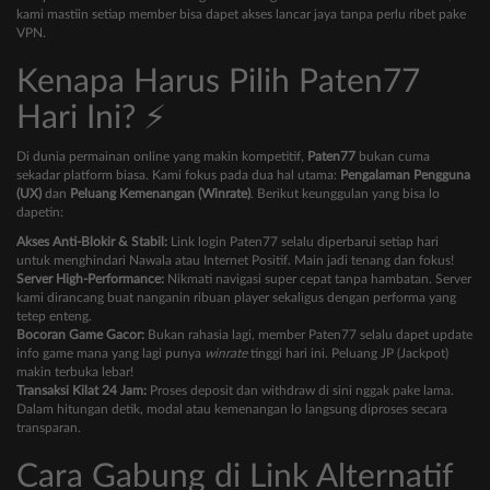
kami mastiin setiap member bisa dapet akses lancar jaya tanpa perlu ribet pake
VPN.
Kenapa Harus Pilih Paten77
Hari Ini? ⚡
Di dunia permainan online yang makin kompetitif,
Paten77
bukan cuma
sekadar platform biasa. Kami fokus pada dua hal utama:
Pengalaman Pengguna
(UX)
dan
Peluang Kemenangan (Winrate)
. Berikut keunggulan yang bisa lo
dapetin:
Akses Anti-Blokir & Stabil:
Link login Paten77 selalu diperbarui setiap hari
untuk menghindari Nawala atau Internet Positif. Main jadi tenang dan fokus!
Server High-Performance:
Nikmati navigasi super cepat tanpa hambatan. Server
kami dirancang buat nanganin ribuan player sekaligus dengan performa yang
tetep enteng.
Bocoran Game Gacor:
Bukan rahasia lagi, member Paten77 selalu dapet update
info game mana yang lagi punya
winrate
tinggi hari ini. Peluang JP (Jackpot)
makin terbuka lebar!
Transaksi Kilat 24 Jam:
Proses deposit dan withdraw di sini nggak pake lama.
Dalam hitungan detik, modal atau kemenangan lo langsung diproses secara
transparan.
Cara Gabung di Link Alternatif