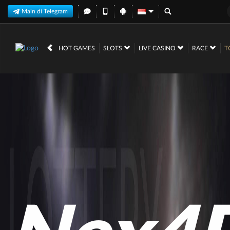
Main di Telegram
HOT GAMES
SLOTS
LIVE CASINO
RACE
T