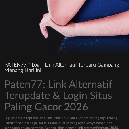
PATEN77 ? Login Link Alternatif Terbaru Gampang
Menang Hari Ini
Paten77: Link Alternatif
Terupdate & Login Situs
Paling Gacor 2026
Lagi asik main tapi tiba-tiba link kena blokir atau koneksi sering
lag
? Tenang,
Paten77
hadir sebagai solusi utama buat lo yang nyari kenyamanan dan
kecepatan dalam bermain. Sebagai situs dengan
link alternatif terbaru 2026
,