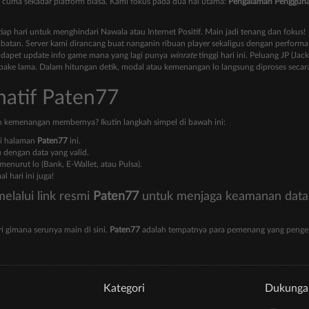
cuma sekadar platform biasa. Kami fokus pada dua hal utama:
Pengalaman Pengguna
tiap hari untuk menghindari Nawala atau Internet Positif. Main jadi tenang dan fokus!
batan. Server kami dirancang buat nanganin ribuan player sekaligus dengan performa
u dapet update info game mana yang lagi punya
winrate
tinggi hari ini. Peluang JP (Jac
 pake lama. Dalam hitungan detik, modal atau kemenangan lo langsung diproses secara
natif Paten77
in kemenangan membernya? Ikutin langkah simpel di bawah ini:
 di halaman
Paten77
ini.
 dengan data yang valid.
nurut lo (Bank, E-Wallet, atau Pulsa).
 hari ini juga!
elalui link resmi
Paten77
untuk menjaga keamanan data a
i gimana serunya main di sini.
Paten77
adalah tempatnya para pemenang yang pengen
Kategori
Dukunga