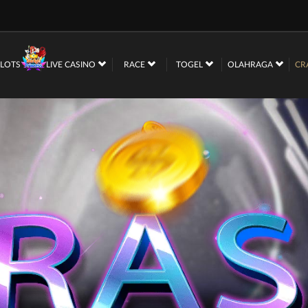
SLOTS
LIVE CASINO
RACE
TOGEL
OLAHRAGA
CR