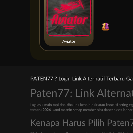
Aviator
PATEN77 ? Login Link Alternatif Terbaru G
Paten77: Link Alterna
Lagi asik main tapi tiba-tiba link kena blokir atau koneksi sering
la
terbaru 2026
, kami mastiin setiap member bisa dapet akses lancar
Kenapa Harus Pilih Paten7