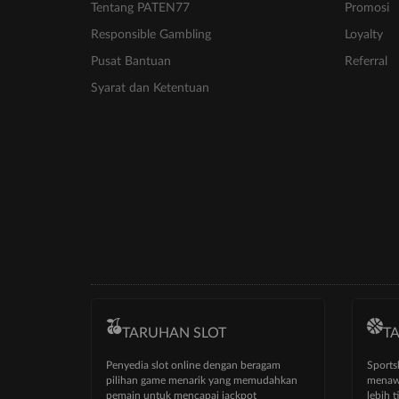
Tentang PATEN77
Promosi
Responsible Gambling
Loyalty
Pusat Bantuan
Referral
Syarat dan Ketentuan
TARUHAN SLOT
T
Penyedia slot online dengan beragam
Sports
pilihan game menarik yang memudahkan
menawa
pemain untuk mencapai jackpot
lebih 