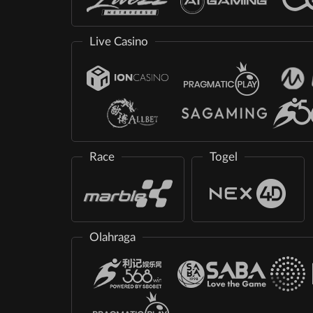
Live Casino
Race
Togel
Olahraga