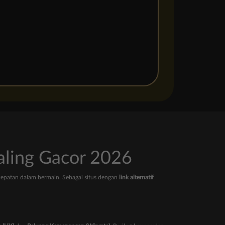
Paling Gacor 2026
cepatan dalam bermain. Sebagai situs dengan
link alternatif