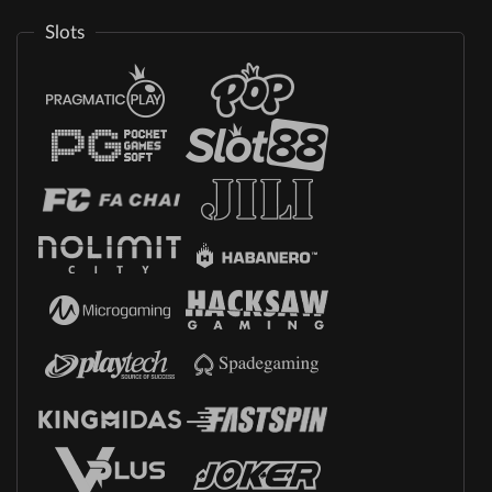
Slots