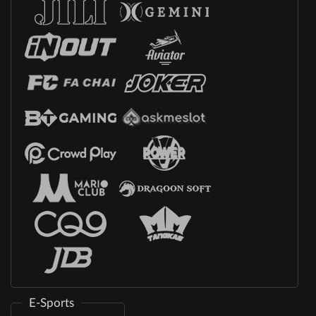
E-Sports