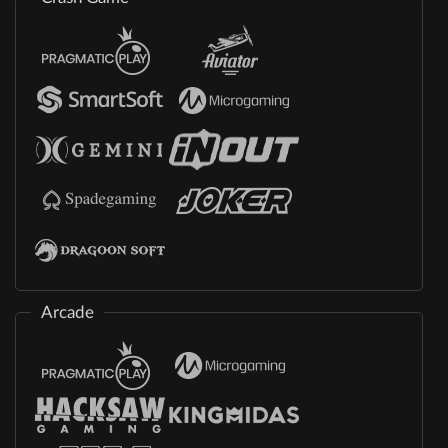
Arcade